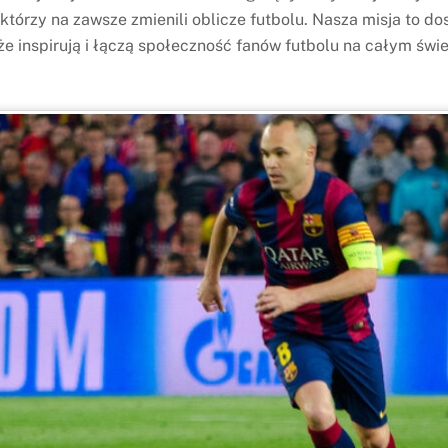
 którzy na zawsze zmienili oblicze futbolu. Nasza misja to dos
że inspirują i łączą społeczność fanów futbolu na całym świe