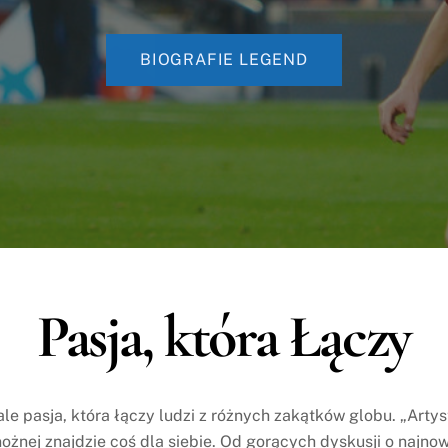
BIOGRAFIE LEGEND
Pasja, która Łączy
, ale pasja, która łączy ludzi z różnych zakątków globu. „Art
 nożnej znajdzie coś dla siebie. Od gorących dyskusji o naj