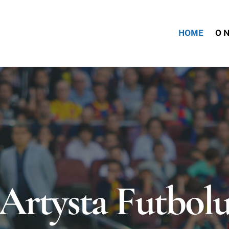
HOME
O 
Artysta Futbol