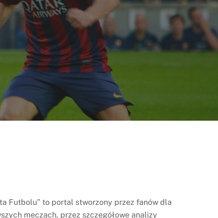
ysta Futbolu” to portal stworzony przez fanów dla
nowszych meczach, przez szczegółowe analizy