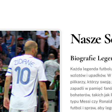
Nasze S
Biografie Lege
Każda legenda futbolu 
wzlotów i upadków. W 
piłkarzy, którzy swoj
zapadli w pamięć fanó
bohaterów, takich jak
typu Messi czy Ronaldo
futbol i spraw, aby le