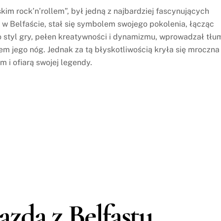
im rock’n’rollem”, był jedną z najbardziej fascynujących
u w Belfaście, stał się symbolem swojego pokolenia, łącząc
o styl gry, pełen kreatywności i dynamizmu, wprowadzał tłu
em jego nóg. Jednak za tą błyskotliwością kryła się mroczna
m i ofiarą swojej legendy.
zda z Belfastu