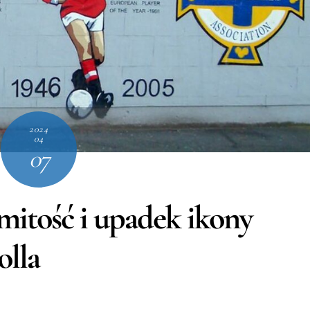
2024
04
07
mitość i upadek ikony
olla