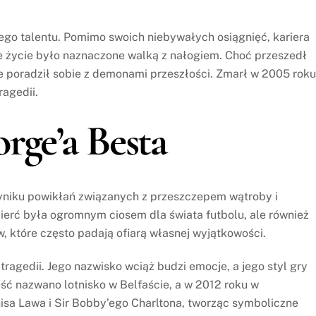
go talentu. Pomimo swoich niebywałych osiągnięć, kariera
ze życie było naznaczone walką z nałogiem. Choć przeszedł
e poradził sobie z demonami przeszłości. Zmarł w 2005 roku
ragedii.
rge’a Besta
yniku powikłań związanych z przeszczepem wątroby i
erć była ogromnym ciosem dla świata futbolu, ale również
, które często padają ofiarą własnej wyjątkowości.
tragedii. Jego nazwisko wciąż budzi emocje, a jego styl gry
ześć nazwano lotnisko w Belfaście, a w 2012 roku w
sa Lawa i Sir Bobby’ego Charltona, tworząc symboliczne