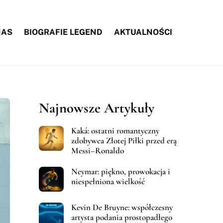
NAS
BIOGRAFIE LEGEND
AKTUALNOŚCI
Najnowsze Artykuły
Kaká: ostatni romantyczny
zdobywca Złotej Piłki przed erą
Messi–Ronaldo
Neymar: piękno, prowokacja i
niespełniona wielkość
Kevin De Bruyne: współczesny
artysta podania prostopadłego