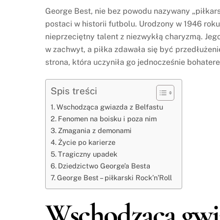
George Best, nie bez powodu nazywany „piłkarsk
postaci w historii futbolu. Urodzony w 1946 rok
nieprzeciętny talent z niezwykłą charyzmą. Jeg
w zachwyt, a piłka zdawała się być przedłużeni
strona, która uczyniła go jednocześnie bohatere
Spis treści
Wschodząca gwiazda z Belfastu
Fenomen na boisku i poza nim
Zmagania z demonami
Życie po karierze
Tragiczny upadek
Dziedzictwo George’a Besta
George Best – piłkarski Rock’n’Roll
Wschodząca gwia