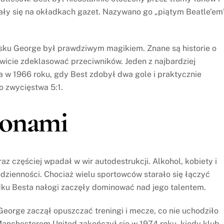
wiały się na okładkach gazet. Nazywano go „piątym Beatle’em”
isku George był prawdziwym magikiem. Znane są historie o
wicie zdeklasować przeciwników. Jeden z najbardziej
a w 1966 roku, gdy Best zdobył dwa gole i praktycznie
 zwycięstwa 5:1.
monami
 częściej wpadał w wir autodestrukcji. Alkohol, kobiety i
dzienności. Chociaż wielu sportowców starało się łączyć
dku Besta nałogi zaczęły dominować nad jego talentem.
George zaczął opuszczać treningi i mecze, co nie uchodziło
anchesterem United zakończył się w 1974 roku, kiedy klub