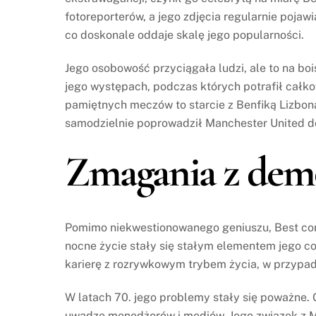
fotoreporterów, a jego zdjęcia regularnie poja
co doskonale oddaje skalę jego popularności.
Jego osobowość przyciągała ludzi, ale to na bo
jego występach, podczas których potrafił całko
pamiętnych meczów to starcie z Benfiką Lizbon
samodzielnie poprowadził Manchester United do
Zmagania z de
Pomimo niekwestionowanego geniuszu, Best coraz
nocne życie stały się stałym elementem jego co
karierę z rozrywkowym trybem życia, w przypa
W latach 70. jego problemy stały się poważne. 
uwadze menedżerów i mediów. Jego związek z M