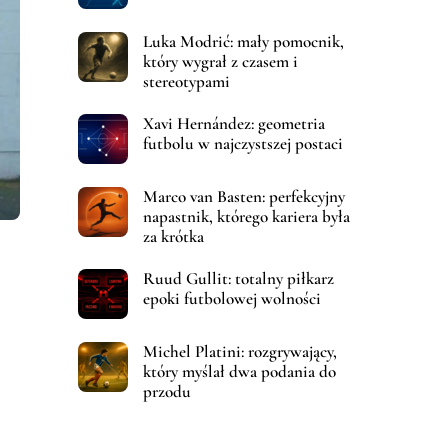
Luka Modrić: mały pomocnik,
który wygrał z czasem i
stereotypami
Xavi Hernández: geometria
futbolu w najczystszej postaci
Marco van Basten: perfekcyjny
napastnik, którego kariera była
za krótka
Ruud Gullit: totalny piłkarz
epoki futbolowej wolności
Michel Platini: rozgrywający,
który myślał dwa podania do
przodu