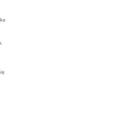
łka
m.
ię