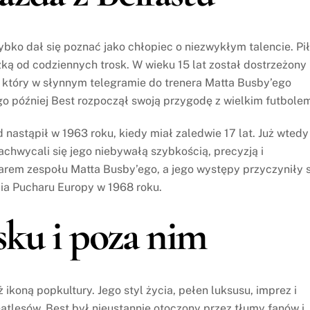
ybko dał się poznać jako chłopiec o niezwykłym talencie. Pi
czką od codziennych trosk. W wieku 15 lat został dostrzeżony
 który w słynnym telegramie do trenera Matta Busby’ego
go później Best rozpoczął swoją przygodę z wielkim futbole
nastąpił w 1963 roku, kiedy miał zaledwie 17 lat. Już wtedy
achwycali się jego niebywałą szybkością, precyzją i
ilarem zespołu Matta Busby’ego, a jego występy przyczyniły s
ia Pucharu Europy w 1968 roku.
ku i poza nim
 ikoną popkultury. Jego styl życia, pełen luksusu, imprez i
eatlesów. Best był nieustannie otoczony przez tłumy fanów i