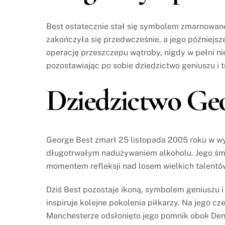
Best ostatecznie stał się symbolem zmarnowane
zakończyła się przedwcześnie, a jego późniejs
operację przeszczepu wątroby, nigdy w pełni ni
pozostawiając po sobie dziedzictwo geniuszu i t
Dziedzictwo Geo
George Best zmarł 25 listopada 2005 roku w w
długotrwałym nadużywaniem alkoholu. Jego śmi
momentem refleksji nad losem wielkich talentów
Dziś Best pozostaje ikoną, symbolem geniuszu i 
inspiruje kolejne pokolenia piłkarzy. Na jego c
Manchesterze odsłonięto jego pomnik obok Deni