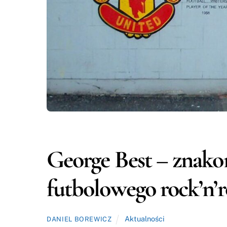
George Best – znako
futbolowego rock’n’r
Aktualności
DANIEL BOREWICZ