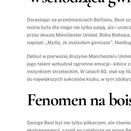
Dorastając na przedmieściach Belfastu, Best sz
nożna była dla niego nie tylko pasją, ale i ucie
przez skauta Manchester United, Boba Bishopa,
napisał:
„Myślę, że znalazłem geniusza”
. Niedłu
Debiut w pierwszej drużynie Manchesteru United 
jego talent wzbudzał ogromne emocje – kibice z
instynktem strzeleckim. W latach 60. stał się f
do największych sukcesów klubu, w tym zdobyc
Fenomen na bois
George Best był nie tylko piłkarzem, ale również
ekstrawagancji, czynił go celebrytą na miarę B