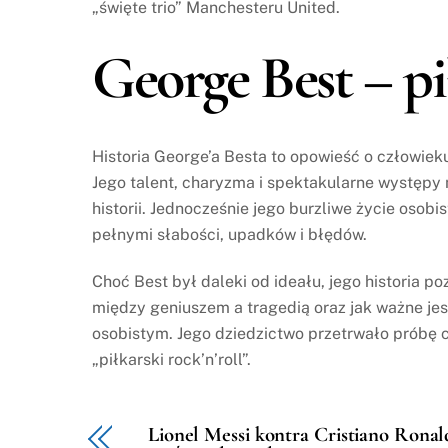
„święte trio” Manchesteru United.
George Best – pi
Historia George’a Besta to opowieść o człowieku,
Jego talent, charyzma i spektakularne występy 
historii. Jednocześnie jego burzliwe życie osob
pełnymi słabości, upadków i błędów.
Choć Best był daleki od ideału, jego historia poz
między geniuszem a tragedią oraz jak ważne je
osobistym. Jego dziedzictwo przetrwało próbę 
„piłkarski rock’n’roll”.
Lionel Messi kontra Cristiano Rona