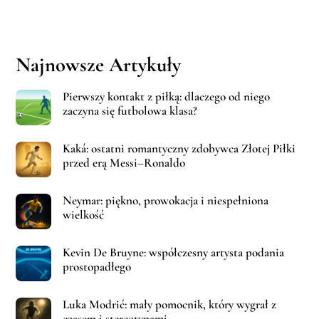
Najnowsze Artykuły
Pierwszy kontakt z piłką: dlaczego od niego
zaczyna się futbolowa klasa?
Kaká: ostatni romantyczny zdobywca Złotej Piłki
przed erą Messi–Ronaldo
Neymar: piękno, prowokacja i niespełniona
wielkość
Kevin De Bruyne: współczesny artysta podania
prostopadłego
Luka Modrić: mały pomocnik, który wygrał z
czasem i stereotypami